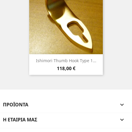
Ishimori Thumb Hook Type 1...
Τιμή
118,00 €
ΠΡΟΪΌΝΤΑ

Η ΕΤΑΙΡΊΑ ΜΑΣ
