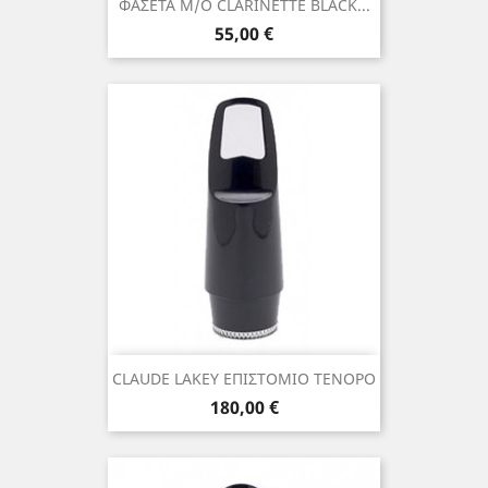
ΦΑΣΕΤΑ Μ/Ο CLARINETTE BLACK...
Τιμή
55,00 €
CLAUDE LAKEY ΕΠΙΣΤΟΜΙΟ ΤΕΝΟΡΟ
Τιμή
180,00 €