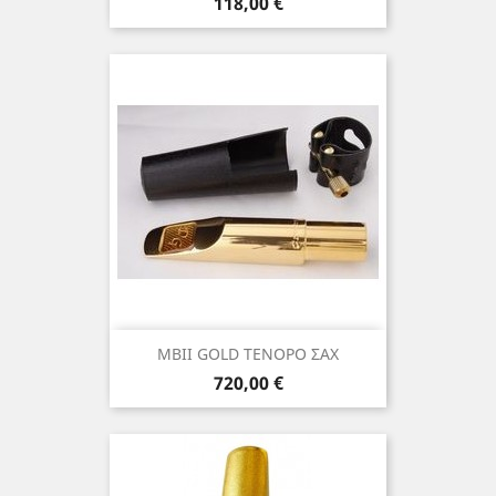
Τιμή
118,00 €
MBII GOLD ΤΕΝΟΡΟ ΣΑΧ
Τιμή
720,00 €