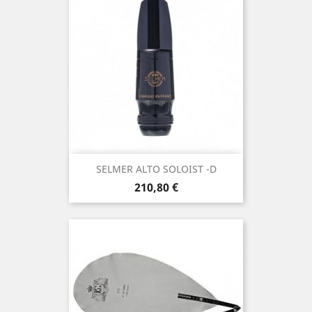
SELMER ALTO SOLOIST -D
Τιμή
210,80 €