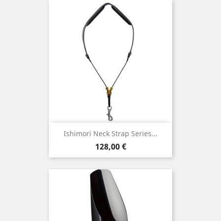
Ishimori Neck Strap Series...
Τιμή
128,00 €