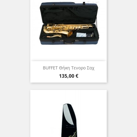
BUFFET Θήκη Τενορο Σαχ
Τιμή
135,00 €