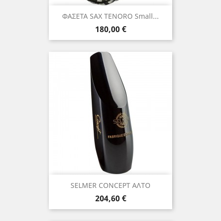
ΦΑΣΕΤΑ SAX TENORO Small...
Τιμή
180,00 €
SELMER CONCEPT ΑΛΤΟ
Τιμή
204,60 €