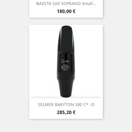
ΦΑΣΕΤΑ SAX SOPRANO Small...
Τιμή
180,00 €
SELMER BARYTON S80 C* -D
Τιμή
285,20 €