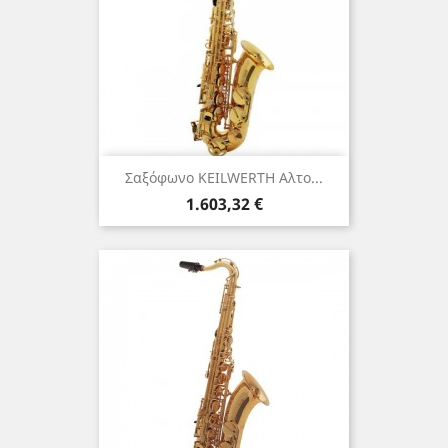
Σαξόφωνο KEILWERTH Αλτο...
Τιμή
1.603,32 €