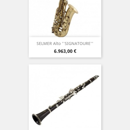
SELMER Alto ''SIGNATOURE''
Τιμή
6.963,00 €