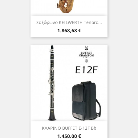
Σαξόφωνο KEILWERTH Τenoro...
Τιμή
1.868,68 €
ΚΛΑΡΙΝΟ BUFFET E-12F Bb
Τιμή
1.450,00 €