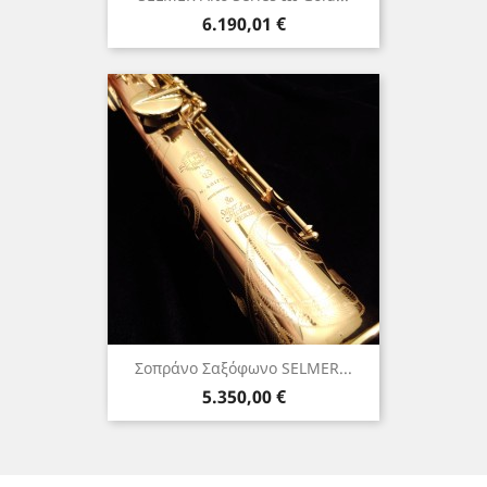
Τιμή
6.190,01 €
Σοπράνο Σαξόφωνο SELMER...
Τιμή
5.350,00 €