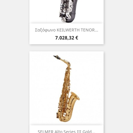
Σαξόφωνο KEILWERTH TENOR...
Τιμή
7.028,32 €
SELMER Alto Series III Gold...