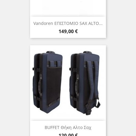
Vandoren ΕΠΙΣΤΟΜΙΟ SAX ALTO...
Τιμή
149,00 €
BUFFET Θήκη Αλτο Σαχ
Τιμή
120,00 €