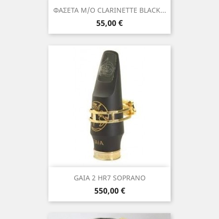
ΦΑΣΕΤΑ Μ/Ο CLARINETTE BLACK...
Τιμή
55,00 €
GAIA 2 HR7 SOPRANO
Τιμή
550,00 €