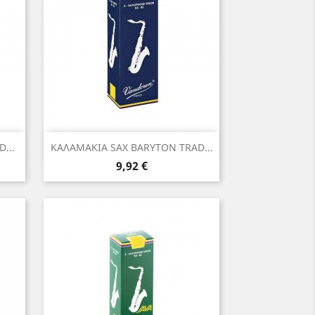
Γρήγορη προβολή

...
ΚΑΛΑΜΑΚΙΑ SAX BARYTON TRAD...
Τιμή
9,92 €