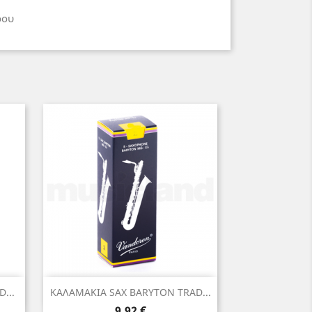
ρου
Γρήγορη προβολή

...
ΚΑΛΑΜΑΚΙΑ SAX BARYTON TRAD...
Τιμή
9,92 €