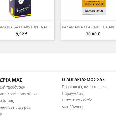
Γρήγορη προβολή
Γρήγορη προβολή


ΜΑΚΙΑ SAX BARYTON TRAD...
ΚΑΛΑΜΑΚΙΑ CLARINETTE CARBO
Τιμή
Τιμή
9,92 €
30,00 €
ΑΙΡΊΑ ΜΑΣ
Ο ΛΟΓΑΡΙΑΣΜΌΣ ΣΑΣ
Προσωπικές πληροφορίες
ολή προϊόντων
Παραγγελίες
and conditions of use
Πιστωτικά δελτία
ρεία μας
Διευθύνσεις
νωνήστε μαζί μας
ap