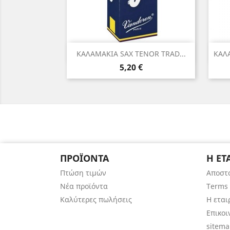
Γρήγορη προβολή

ΚΑΛΑΜΑΚΙΑ SAX TENOR TRAD...
ΚΑΛΑ
Τιμή
5,20 €
ΠΡΟΪΌΝΤΑ
Η ΕΤ
Πτώση τιμών
Αποστ
Νέα προϊόντα
Terms 
Καλύτερες πωλήσεις
Η εται
Επικοι
sitem