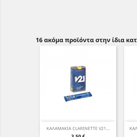
16 ακόμα προϊόντα στην ίδια κα
Γρήγορη προβολή

ΚΑΛΑΜΑΚΙΑ CLARINETTE V21...
ΚΑΛ
Τιμή
3,50 €