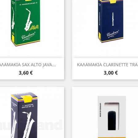
Γρήγορη προβολή
Γρήγορη προβολή


ΑΛΑΜΑΚΙΑ SAX ALTO JAVA...
ΚΑΛΑΜΑΚΙΑ CLARINETTE TRAD
Τιμή
Τιμή
3,60 €
3,00 €