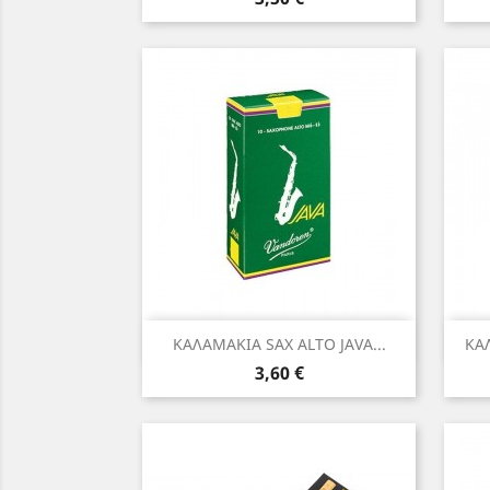
Γρήγορη προβολή

ΚΑΛΑΜΑΚΙΑ SAX ALTO JAVA...
ΚΑ
Τιμή
3,60 €