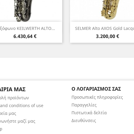
Γρήγορη προβολή
Γρήγορη προβολή


ξόφωνο KEILWERTH ALTO...
SELMER Αlto AXOS Gold Lacq
Τιμή
Τιμή
6.430,64 €
3.200,00 €
ΑΙΡΊΑ ΜΑΣ
Ο ΛΟΓΑΡΙΑΣΜΌΣ ΣΑΣ
Προσωπικές πληροφορίες
ολή προϊόντων
Παραγγελίες
and conditions of use
Πιστωτικά δελτία
ρεία μας
Διευθύνσεις
νωνήστε μαζί μας
ap