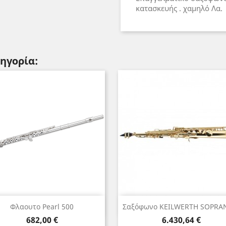
κατασκευής . χαμηλό Λα.
τηγορία:
Γρήγορη προβολή
Γρήγορη προβολή


Φλαουτο Pearl 500
Σαξόφωνο KEILWERTH SOPRAN
Τιμή
Τιμή
682,00 €
6.430,64 €