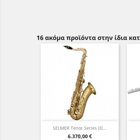
16 ακόμα προϊόντα στην ίδια κα
Γρήγορη προβολή

SELMER Tenor Series III...
Τιμή
6.370,00 €