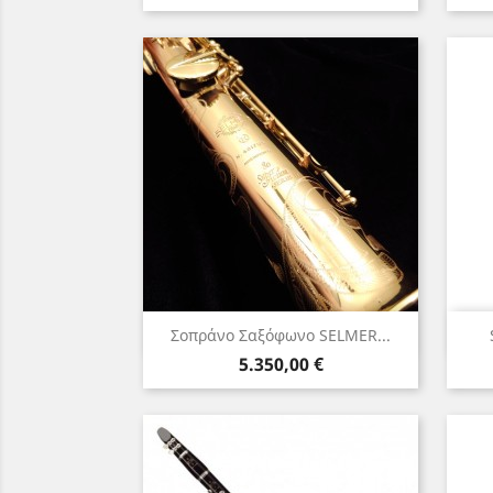
Γρήγορη προβολή

Σοπράνο Σαξόφωνο SELMER...
Τιμή
5.350,00 €