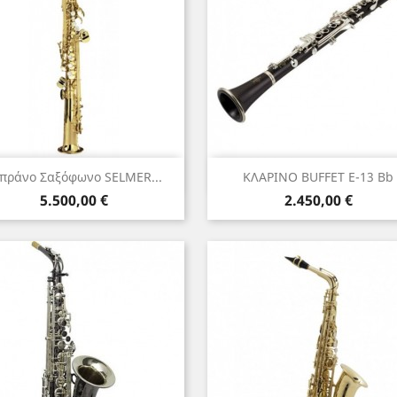
Γρήγορη προβολή
Γρήγορη προβολή


πράνο Σαξόφωνο SELMER...
ΚΛΑΡΙΝΟ BUFFET E-13 Bb
Τιμή
Τιμή
5.500,00 €
2.450,00 €