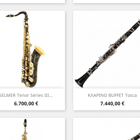
Γρήγορη προβολή
Γρήγορη προβολή


SELMER Tenor Series III...
ΚΛΑΡΙΝΟ BUFFET Tosca
Τιμή
Τιμή
6.700,00 €
7.440,00 €