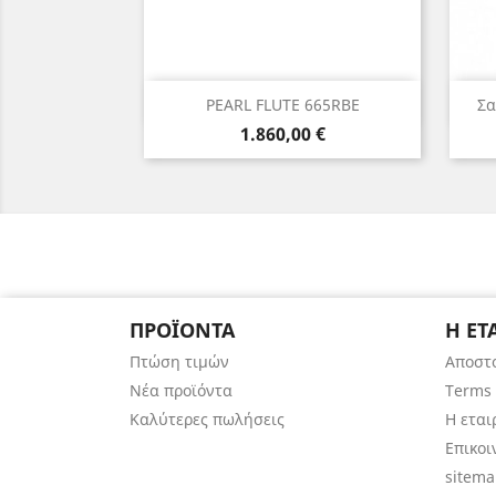
Γρήγορη προβολή

PEARL FLUTE 665RBE
Σα
Τιμή
1.860,00 €
ΠΡΟΪΌΝΤΑ
Η ΕΤ
Πτώση τιμών
Αποστ
Νέα προϊόντα
Terms 
Καλύτερες πωλήσεις
Η εται
Επικοι
sitem