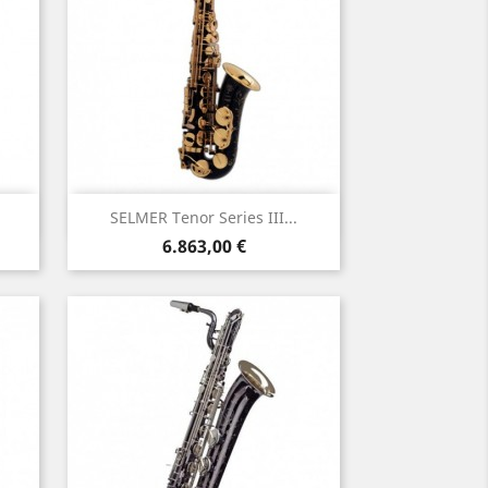
Γρήγορη προβολή

SELMER Tenor Series III...
Τιμή
6.863,00 €