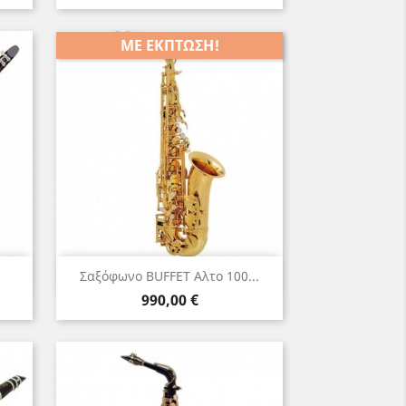
ΜΕ ΈΚΠΤΩΣΗ!
Γρήγορη προβολή

Σαξόφωνο BUFFET Αλτο 100...
Τιμή
990,00 €