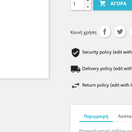

ΑΓΟΡΆ
Κοινή χρήση
Security policy (edit w
Delivery policy (edit w
Return policy (edit wit
Περιγραφή
Λεπτο
Επαγγελματικό σαξόφωνο 