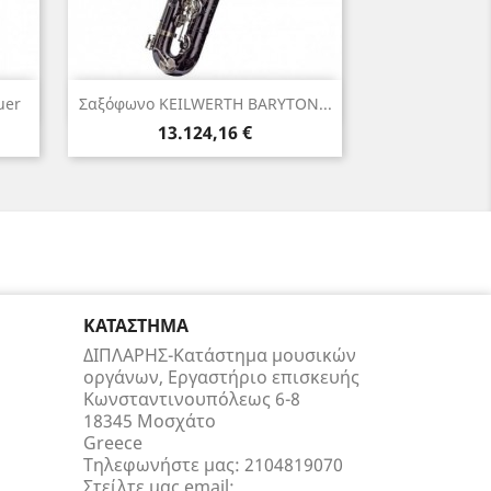
Γρήγορη προβολή

uer
Σαξόφωνο KEILWERTH BARYTON...
Τιμή
13.124,16 €
ΚΑΤΆΣΤΗΜΑ
ΔΙΠΛΑΡΗΣ-Κατάστημα μουσικών
οργάνων, Εργαστήριο επισκευής
Κωνσταντινουπόλεως 6-8
18345 Μοσχάτο
Greece
Τηλεφωνήστε μας:
2104819070
Στείλτε μας email: