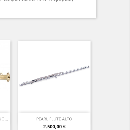
Γρήγορη προβολή

O...
PEARL FLUTE ALTO
Τιμή
2.500,00 €