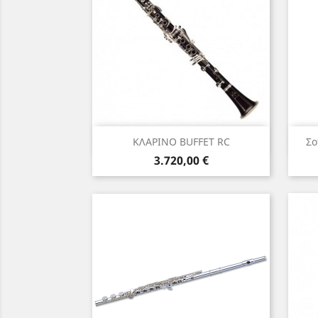
Γρήγορη προβολή

ΚΛΑΡΙΝΟ BUFFET RC
Σο
Τιμή
3.720,00 €