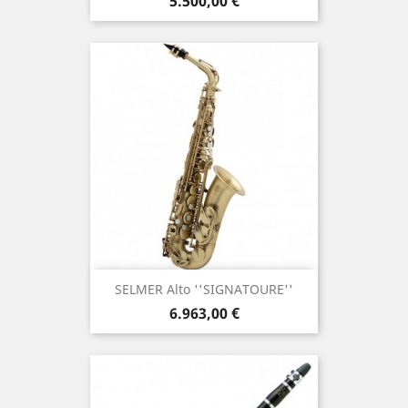
Τιμή
5.500,00 €
SELMER Alto ''SIGNATOURE''
Τιμή
6.963,00 €