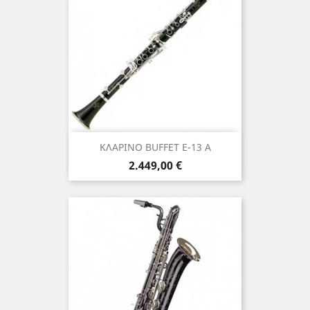
ΚΛΑΡΙΝΟ BUFFET E-13 Α
Τιμή
2.449,00 €