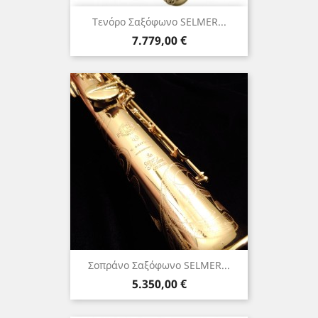
Tενόρο Σαξόφωνο SELMER...
Τιμή
7.779,00 €
Σοπράνο Σαξόφωνο SELMER...
Τιμή
5.350,00 €