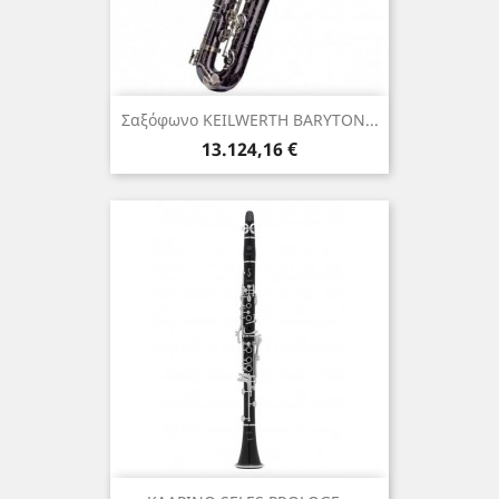
Σαξόφωνο KEILWERTH BARYTON...
Τιμή
13.124,16 €