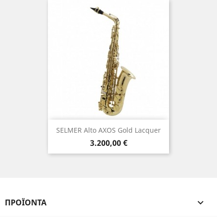
SELMER Αlto AXOS Gold Lacquer
Τιμή
3.200,00 €
ΠΡΟΪΌΝΤΑ
