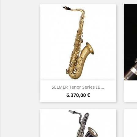
Γρήγορη προβολή

SELMER Tenor Series III...
Τιμή
6.370,00 €