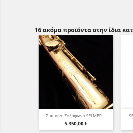
16 ακόμα προϊόντα στην ίδια κα
Γρήγορη προβολή

Σοπράνο Σαξόφωνο SELMER...
SE
Τιμή
5.350,00 €