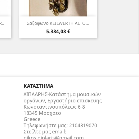
Γρήγορη προβολή

...
Σαξόφωνο KEILWERTH ALTO...
Τιμή
5.384,08 €
ΚΑΤΆΣΤΗΜΑ
ΔΙΠΛΑΡΗΣ-Κατάστημα μουσικών
οργάνων, Εργαστήριο επισκευής
Κωνσταντινουπόλεως 6-8
18345 Μοσχάτο
Greece
Τηλεφωνήστε μας:
2104819070
Στείλτε μας email:
nikos.diplaris@gmail.com