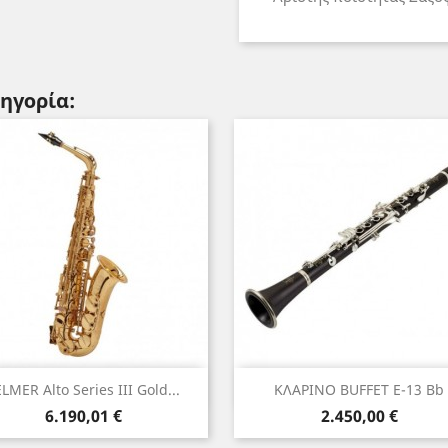
τηγορία:
Γρήγορη προβολή
Γρήγορη προβολή


LMER Alto Series III Gold...
ΚΛΑΡΙΝΟ BUFFET E-13 Bb
Τιμή
Τιμή
6.190,01 €
2.450,00 €