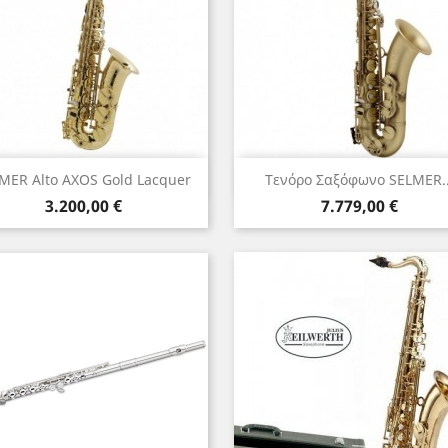
Γρήγορη προβολή
Γρήγορη προβολή


MER Αlto AXOS Gold Lacquer
Tενόρο Σαξόφωνο SELMER..
Τιμή
Τιμή
3.200,00 €
7.779,00 €