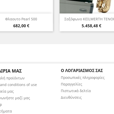
Γρήγορη προβολή
Γρήγορη προβολή


Φλαουτο Pearl 500
Σαξόφωνο KEILWERTH TENOR
Τιμή
Τιμή
682,00 €
5.458,48 €
ΑΙΡΊΑ ΜΑΣ
Ο ΛΟΓΑΡΙΑΣΜΌΣ ΣΑΣ
Προσωπικές πληροφορίες
ολή προϊόντων
Παραγγελίες
and conditions of use
Πιστωτικά δελτία
ρεία μας
Διευθύνσεις
νωνήστε μαζί μας
ap
τήματα