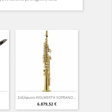
Γρήγορη προβολή

Σαξόφωνο KEILWERTH SOPRANO...
Τιμή
6.879,52 €