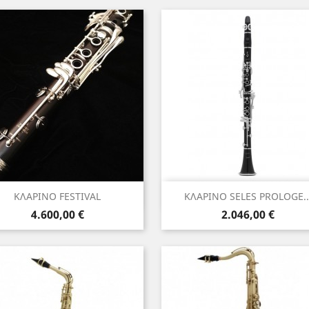
Γρήγορη προβολή
Γρήγορη προβολή


ΚΛΑΡΙΝΟ FESTIVAL
ΚΛΑΡΙΝΟ SELES PROLOGE..
Τιμή
Τιμή
4.600,00 €
2.046,00 €