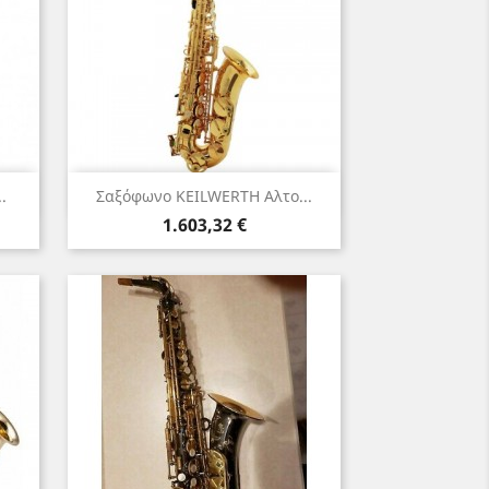
Γρήγορη προβολή

.
Σαξόφωνο KEILWERTH Αλτο...
Τιμή
1.603,32 €