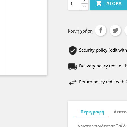

ΑΓΟΡΆ
Κοινή χρήση
Security policy (edit w
Delivery policy (edit w
Return policy (edit wit
Περιγραφή
Λεπτο
Αριστης ποιότητας Σαξό