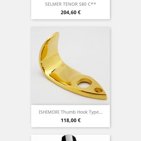
SELMER TENOR S80 C**
Τιμή
204,60 €
ISHIMORI Thumb Hook Type...
Τιμή
118,00 €