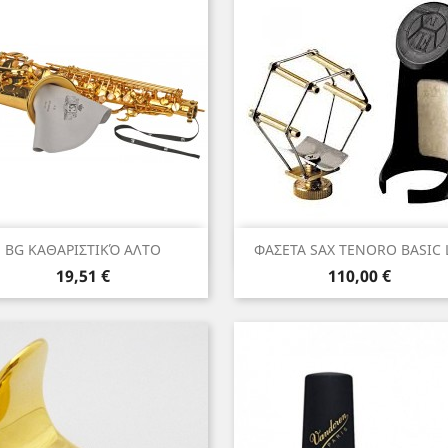
Γρήγορη προβολή
Γρήγορη προβολή


BG ΚΑΘΑΡΙΣΤΙΚΌ ΑΛΤΟ
ΦΑΣΕΤΑ SAX TENORO BASIC L
Τιμή
Τιμή
19,51 €
110,00 €