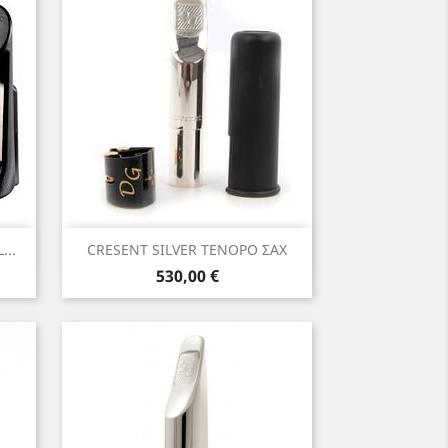
Γρήγορη προβολή

...
CRESENT SILVER ΤΕΝΟΡΟ ΣΑΧ
Τιμή
530,00 €