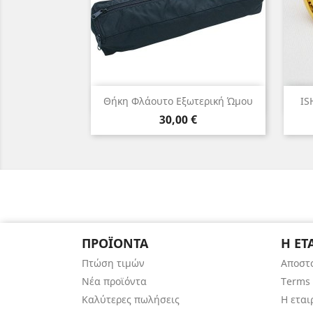
Γρήγορη προβολή

Θήκη Φλάουτο Εξωτερική Ώμου
IS
Τιμή
30,00 €
ΠΡΟΪΌΝΤΑ
Η ΕΤ
Πτώση τιμών
Αποστ
Νέα προϊόντα
Terms 
Καλύτερες πωλήσεις
Η εται