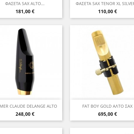
Γρήγορη προβολή
Γρήγορη προβολή


ΦΑΣΕΤΑ SAX ALTO...
ΦΑΣΕΤΑ SAX TENOR XL SILVER
Τιμή
Τιμή
181,00 €
110,00 €
Γρήγορη προβολή
Γρήγορη προβολή


MER CLAUDE DELANGE ALTO
FAT BOY GOLD ΑΛΤΟ ΣΑΧ
Τιμή
Τιμή
248,00 €
695,00 €