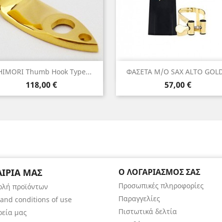
Γρήγορη προβολή
Γρήγορη προβολή


HIMORI Thumb Hook Type...
ΦΑΣΕΤΑ Μ/Ο SAX ALTO GOLD.
Τιμή
Τιμή
118,00 €
57,00 €
ΑΙΡΊΑ ΜΑΣ
Ο ΛΟΓΑΡΙΑΣΜΌΣ ΣΑΣ
Προσωπικές πληροφορίες
ολή προϊόντων
Παραγγελίες
and conditions of use
Πιστωτικά δελτία
ρεία μας