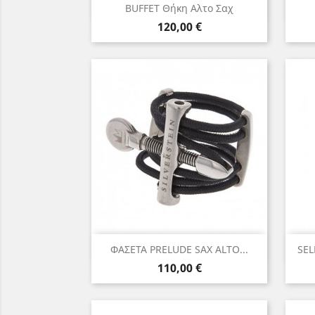
Γρήγορη προβολή

BUFFET Θήκη Αλτο Σαχ
Τιμή
120,00 €
Γρήγορη προβολή

ΦΑΣΕΤΑ PRELUDE SAX ALTO...
SEL
Τιμή
110,00 €