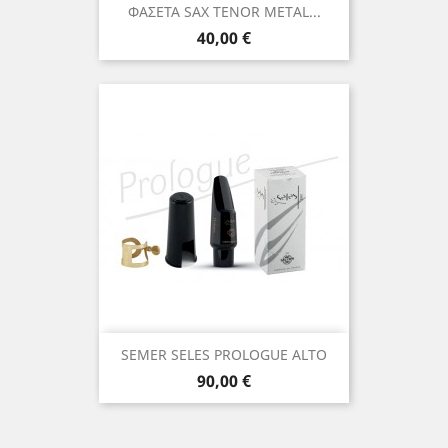
ΦΑΣΕΤΑ SAX TENOR METAL...
Τιμή
40,00 €
SEMER SELES PROLOGUE ALTO
Τιμή
90,00 €