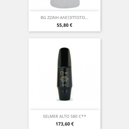
BG ΖΩΝΗ ΑΛΕΞΙΠΤΩΤΟ...
Τιμή
55,80 €
SELMER ALTO S80 C**
Τιμή
173,60 €