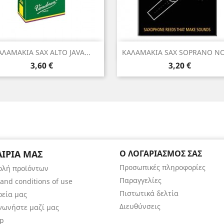
Γρήγορη προβολή
Γρήγορη προβολή


ΑΛΑΜΑΚΙΑ SAX ALTO JAVA...
ΚΑΛΑΜΑΚΙΑ SAX SOPRANO NO.
Τιμή
Τιμή
3,60 €
3,20 €
ΑΙΡΊΑ ΜΑΣ
Ο ΛΟΓΑΡΙΑΣΜΌΣ ΣΑΣ
Προσωπικές πληροφορίες
ολή προϊόντων
Παραγγελίες
and conditions of use
Πιστωτικά δελτία
ρεία μας
Διευθύνσεις
νωνήστε μαζί μας
ap