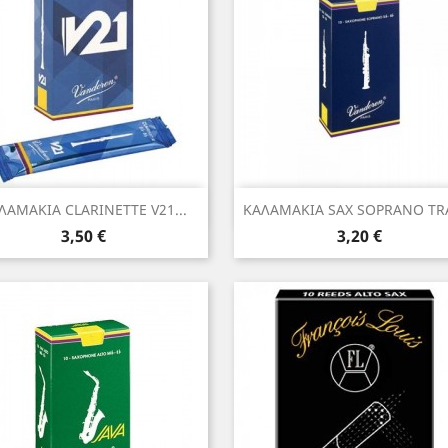
Γρήγορη προβολή
Γρήγορη προβολή


ΛΑΜΑΚΙΑ CLARINETTE V21...
ΚΑΛΑΜΑΚΙΑ SAX SOPRANO TRA
Τιμή
Τιμή
3,50 €
3,20 €