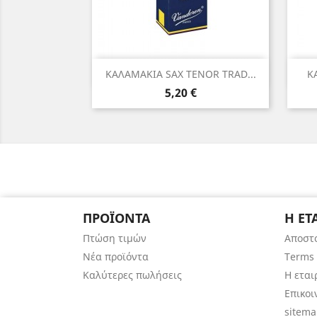
Γρήγορη προβολή

ΚΑΛΑΜΑΚΙΑ SAX TENOR TRAD...
Κ
Τιμή
5,20 €
ΠΡΟΪΌΝΤΑ
Η ΕΤ
Πτώση τιμών
Αποστ
Νέα προϊόντα
Terms 
Καλύτερες πωλήσεις
Η εται
Επικοι
sitem