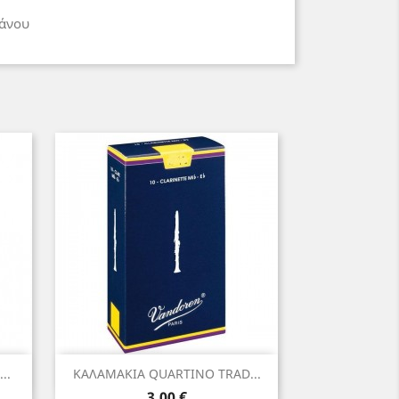
άνου
Γρήγορη προβολή

..
ΚΑΛΑΜΑΚΙΑ QUARTINO TRAD...
Τιμή
3,00 €