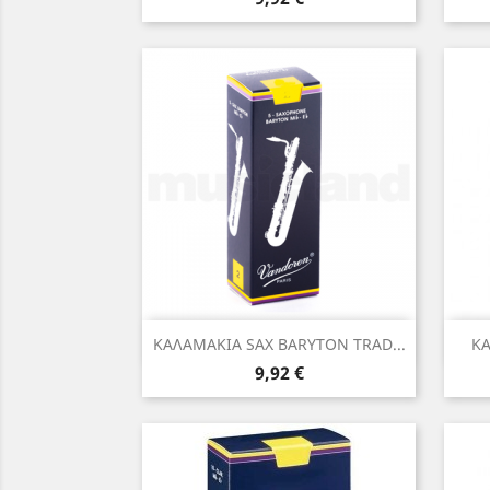
Γρήγορη προβολή

ΚΑΛΑΜΑΚΙΑ SAX BARYTON TRAD...
ΚΑ
Τιμή
9,92 €