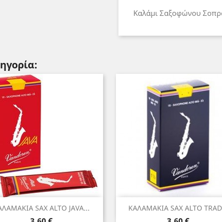
Καλάμι Σαξοφώνου Σοπρ
τηγορία:
Γρήγορη προβολή
Γρήγορη προβολή


ΑΛΑΜΑΚΙΑ SAX ALTO JAVA...
ΚΑΛΑΜΑΚΙΑ SAX ALTO TRAD.
Τιμή
Τιμή
3,60 €
3,60 €