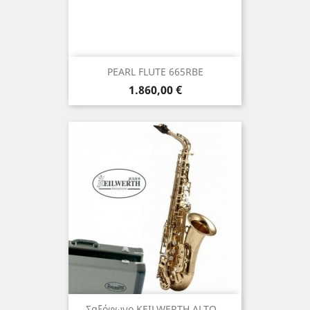
PEARL FLUTE 665RBE
Τιμή
1.860,00 €
Σαξόφωνο KEILWERTH ALTO...