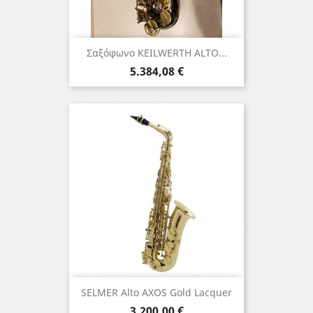
Σαξόφωνο KEILWERTH ALTO...
Τιμή
5.384,08 €
SELMER Αlto AXOS Gold Lacquer
Τιμή
3.200,00 €