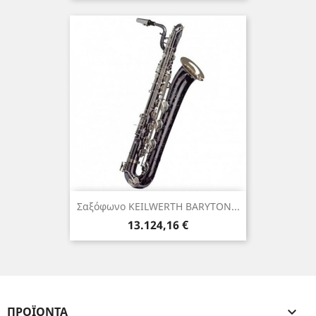
Σαξόφωνο KEILWERTH BARYTON...
Τιμή
13.124,16 €
ΠΡΟΪΌΝΤΑ
