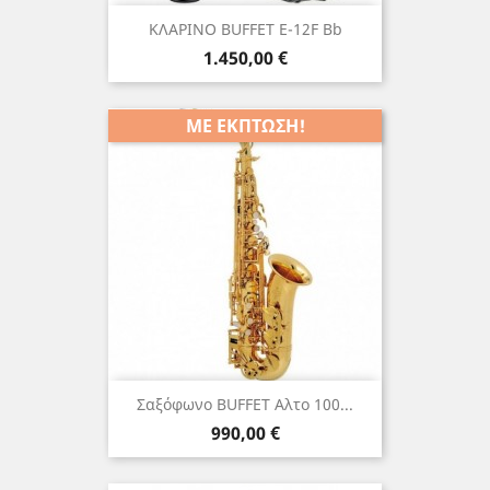
ΚΛΑΡΙΝΟ BUFFET E-12F Bb
Τιμή
1.450,00 €
ΜΕ ΈΚΠΤΩΣΗ!
Σαξόφωνο BUFFET Αλτο 100...
Τιμή
990,00 €