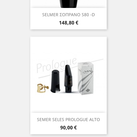
SELMER ΣΟΠΡΑΝΟ S80 -D
Τιμή
148,80 €
SEMER SELES PROLOGUE ALTO
Τιμή
90,00 €