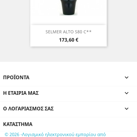
SELMER ALTO S80 C**
Τιμή
173,60 €
ΠΡΟΪΌΝΤΑ

Η ΕΤΑΙΡΊΑ ΜΑΣ

Ο ΛΟΓΑΡΙΑΣΜΌΣ ΣΑΣ

ΚΑΤΆΣΤΗΜΑ
© 2026 -Λογισμικό ηλεκτρονικού εμπορίου από