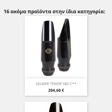
16 ακόμα προϊόντα στην ίδια κατηγορία:
SELMER TENOR S80 C**
Τιμή
204,60 €