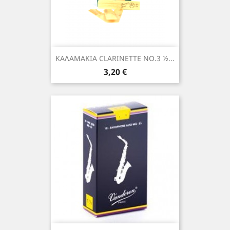
ΚΑΛΑΜΑΚΙΑ CLARINETTE NO.3 ½...
Τιμή
3,20 €