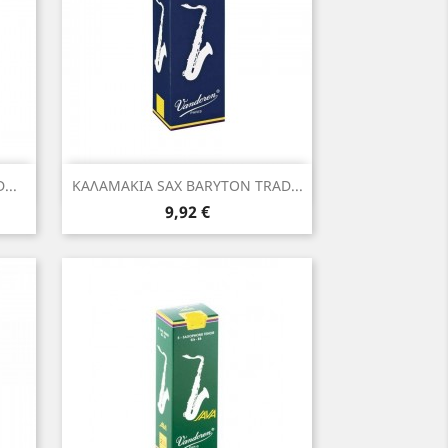
Γρήγορη προβολή

...
ΚΑΛΑΜΑΚΙΑ SAX BARYTON TRAD...
Τιμή
9,92 €