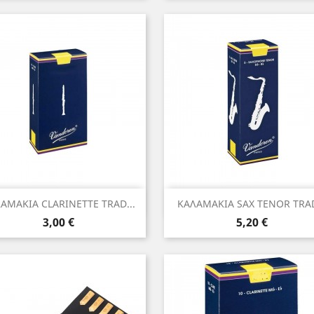
Γρήγορη προβολή
Γρήγορη προβολή


ΑΜΑΚΙΑ CLARINETTE TRAD...
ΚΑΛΑΜΑΚΙΑ SAX TENOR TRAD
Τιμή
Τιμή
3,00 €
5,20 €