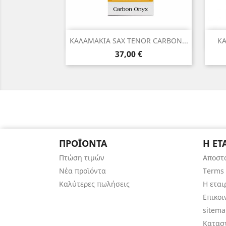
Γρήγορη προβολή

ΚΑΛΑΜΑΚΙΑ SAX TENOR CARBON...
ΚΑ
Τιμή
37,00 €
ΠΡΟΪΌΝΤΑ
Η ΕΤ
Πτώση τιμών
Αποστ
Νέα προϊόντα
Terms 
Καλύτερες πωλήσεις
Η εται
Επικοι
sitem
Κατασ