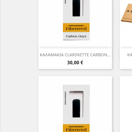
Γρήγορη προβολή

ΚΑΛΑΜΑΚΙΑ CLARINETTE CARBON...
ΚΑ
Τιμή
30,00 €