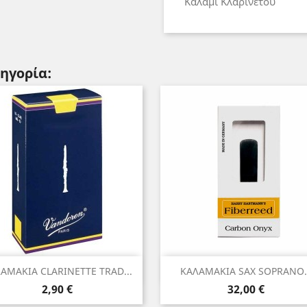
Καλάμι Κλαρινέτου
τηγορία:
Γρήγορη προβολή
Γρήγορη προβολή


ΑΜΑΚΙΑ CLARINETTE TRAD...
ΚΑΛΑΜΑΚΙΑ SAX SOPRANO..
Τιμή
Τιμή
2,90 €
32,00 €