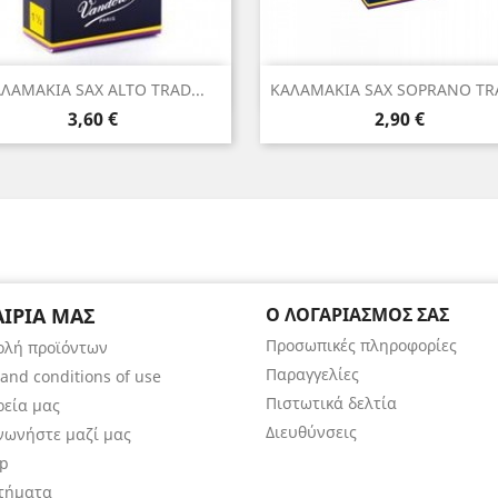
Γρήγορη προβολή
Γρήγορη προβολή


ΛΑΜΑΚΙΑ SAX ALTO TRAD...
ΚΑΛΑΜΑΚΙΑ SAX SOPRANO TRA
Τιμή
Τιμή
3,60 €
2,90 €
ΑΙΡΊΑ ΜΑΣ
Ο ΛΟΓΑΡΙΑΣΜΌΣ ΣΑΣ
Προσωπικές πληροφορίες
ολή προϊόντων
Παραγγελίες
and conditions of use
Πιστωτικά δελτία
ρεία μας
Διευθύνσεις
νωνήστε μαζί μας
ap
τήματα