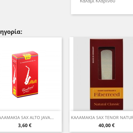
Καλάμι Κλαρίνου
τηγορία:
Γρήγορη προβολή
Γρήγορη προβολή


ΑΛΑΜΑΚΙΑ SAX ALTO JAVA...
ΚΑΛΑΜΑΚΙΑ SAX TENOR NATURA
Τιμή
Τιμή
3,60 €
40,00 €