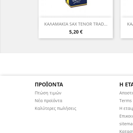
Γρήγορη προβολή

ΚΑΛΑΜΑΚΙΑ SAX TENOR TRAD...
ΚΑ
Τιμή
5,20 €
ΠΡΟΪΌΝΤΑ
Η ΕΤ
Πτώση τιμών
Αποστ
Νέα προϊόντα
Terms 
Καλύτερες πωλήσεις
Η εται
Επικοι
sitem
Κατασ