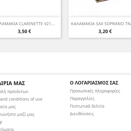
Γρήγορη προβολή
Γρήγορη προβολή


ΛΑΜΑΚΙΑ CLARINETTE V21...
ΚΑΛΑΜΑΚΙΑ SAX SOPRANO TRA
Τιμή
Τιμή
3,50 €
3,20 €
ΑΙΡΊΑ ΜΑΣ
Ο ΛΟΓΑΡΙΑΣΜΌΣ ΣΑΣ
Προσωπικές πληροφορίες
ολή προϊόντων
Παραγγελίες
and conditions of use
Πιστωτικά δελτία
ρεία μας
Διευθύνσεις
νωνήστε μαζί μας
ap
τήματα