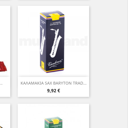
Γρήγορη προβολή

..
ΚΑΛΑΜΑΚΙΑ SAX BARYTON TRAD...
Τιμή
9,92 €